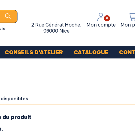
2 Rue Général Hoche,
Mon compte
Mon p
uis
06000 Nice
CONSEILS D'ATELIER
CATALOGUE
CON
 disponibles
 du produit
é.