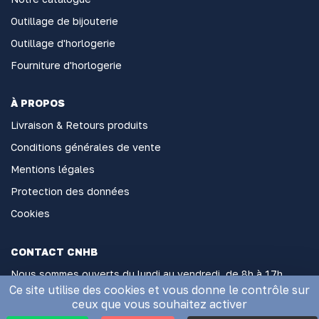
Outillage de bijouterie
Outillage d'horlogerie
Fourniture d'horlogerie
À PROPOS
Livraison & Retours produits
Conditions générales de vente
Mentions légales
Protection des données
Cookies
CONTACT CNHB
Nous sommes ouverts du lundi au vendredi, de 8h à 17h
sans interruption
Ce site utilise des cookies et vous donne le contrôle sur
ceux que vous souhaitez activer
2 Rue Général Hoche, 06000 Nice