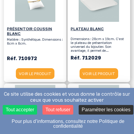
PRÉSENTOIR COUSSIN
PLATEAU BLANC
BLANC
Dimensions : 28cm x 19cm. C'est
Matière : Synthétique. Dimensions :
le plateau de présentation
8cm x 8cm.
universel du bijoutier. Son
avantage, il permet de...
Réf. 712029
Réf. 710972
VOIR LE PRODUIT
VOIR LE PRODUIT
Ce site utilise des cookies et vous donne le contrôle sur
ceux que vous souhaitez activer
Tout accepter
Tout refuser
Paramétrer les cookies
Pour plus d’informations, consultez notre Politique de
confidentialité
PRÉSENTOIR BOUCLES
PRÉSENTOIR BUSTE DROIT