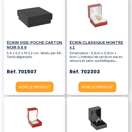
ÉCRIN VIDE-POCHE CARTON
ÉCRIN CLASSIQUE MONTRE
NOIR 6 X 6
x 1
5.5 x 5.5 x Ht 2.2 cm. Vendu par 48.
Dimensions : 9,3cm x 9,3cm x
Tarifs dégressifs
6cm. L'intérieur de cet écrin est en
velours et satin synthétiques...
Réf. 701507
Réf. 702303
VOIR LE PRODUIT
VOIR LE PRODUIT