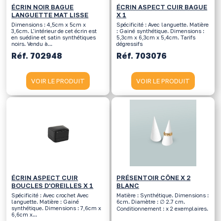
ÉCRIN NOIR BAGUE
ÉCRIN ASPECT CUIR BAGUE
LANGUETTE MAT LISSE
X 1
Dimensions : 4,5cm x 5cm x
Spécificité : Avec languette. Matière
3,6cm. L'intérieur de cet écrin est
: Gainé synthétique. Dimensions :
en suédine et satin synthétiques
5,3cm x 6,3cm x 5,4cm. Tarifs
noirs. Vendu à...
dégressifs
Réf. 702948
Réf. 703076
VOIR LE PRODUIT
VOIR LE PRODUIT
ÉCRIN ASPECT CUIR
PRÉSENTOIR CÔNE X 2
BOUCLES D'OREILLES X 1
BLANC
Spécificité : Avec crochet Avec
Matière : Synthétique. Dimensions :
languette. Matière : Gainé
6cm. Diamètre : ∅ 2.7 cm.
synthétique. Dimensions : 7,6cm x
Conditionnement : x 2 exemplaires.
6,6cm x...