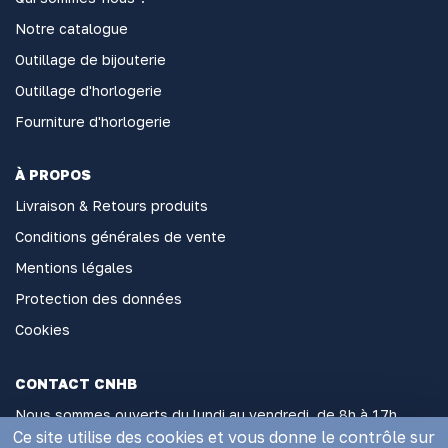
Notre catalogue
Outillage de bijouterie
Outillage d'horlogerie
Fourniture d'horlogerie
À PROPOS
Livraison & Retours produits
Conditions générales de vente
Mentions légales
Protection des données
Cookies
CONTACT CNHB
Nous sommes ouverts du lundi au vendredi, de 8h à 17h
sans interruption
Ce site utilise des cookies et vous donne le contrôle sur