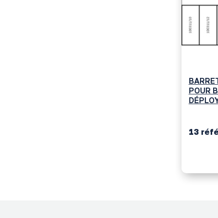
BARRET
POUR 
DÉPLO
13 réf