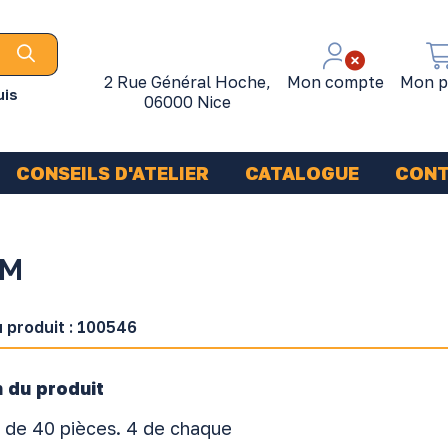
2 Rue Général Hoche,
Mon compte
Mon p
uis
06000 Nice
CONSEILS D'ATELIER
CATALOGUE
CON
MM
 produit :
100546
 du produit
 de 40 pièces. 4 de chaque