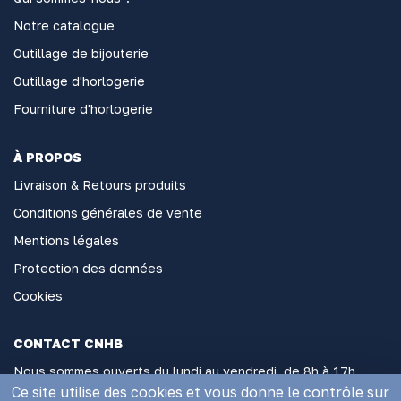
Notre catalogue
Outillage de bijouterie
Outillage d'horlogerie
Fourniture d'horlogerie
À PROPOS
Livraison & Retours produits
Conditions générales de vente
Mentions légales
Protection des données
Cookies
CONTACT CNHB
Nous sommes ouverts du lundi au vendredi, de 8h à 17h
sans interruption
Ce site utilise des cookies et vous donne le contrôle sur