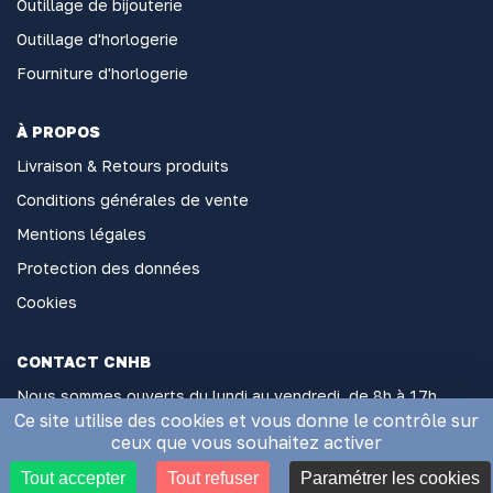
Outillage de bijouterie
Outillage d'horlogerie
Fourniture d'horlogerie
À PROPOS
Livraison & Retours produits
Conditions générales de vente
Mentions légales
Protection des données
Cookies
CONTACT CNHB
Nous sommes ouverts du lundi au vendredi, de 8h à 17h
sans interruption
Ce site utilise des cookies et vous donne le contrôle sur
ceux que vous souhaitez activer
2 Rue Général Hoche, 06000 Nice
Tout accepter
Tout refuser
Paramétrer les cookies
Appelez-nous au 04 93 85 74 32