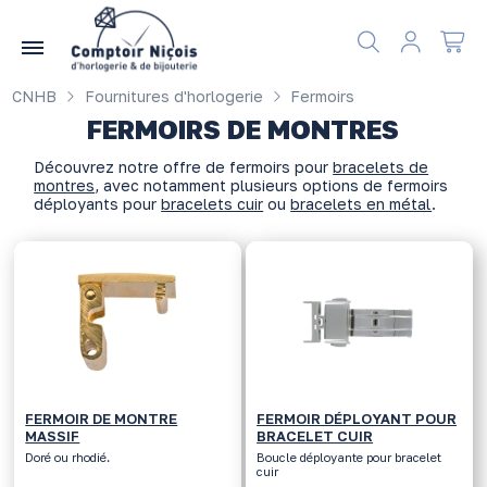
Gérer les préférences en matière de cookies
CNHB
Fournitures d'horlogerie
Fermoirs
FERMOIRS DE MONTRES
Découvrez notre offre de fermoirs pour
bracelets de
montres
, avec notamment plusieurs options de fermoirs
déployants pour
bracelets cuir
ou
bracelets en métal
.
FERMOIR DE MONTRE
FERMOIR DÉPLOYANT POUR
MASSIF
BRACELET CUIR
Doré ou rhodié.
Boucle déployante pour bracelet
cuir