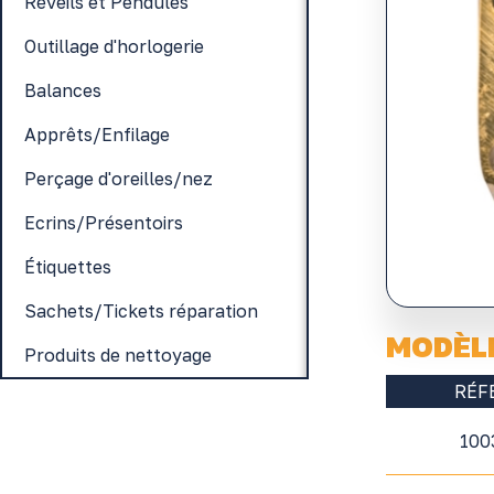
Réveils et Pendules
Outillage d'horlogerie
Balances
Apprêts/Enfilage
Perçage d'oreilles/nez
Ecrins/Présentoirs
Étiquettes
Sachets/Tickets réparation
MODÈL
Produits de nettoyage
RÉF
100