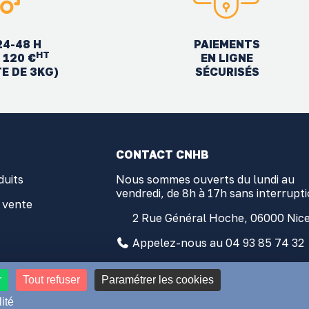
24-48 H
PAIEMENTS
HT
EN LIGNE
 120 €
SÉCURISÉS
TE DE 3KG)
CONTACT CNHB
duits
Nous sommes ouverts du lundi au
vendredi, de 8h à 17h sans interrupt
 vente
2 Rue Général Hoche, 06000 Nic
Appelez-nous au 04 93 85 74 32
contact@comptoir-nicois.com
r
Tout refuser
Paramétrer les cookies
ité