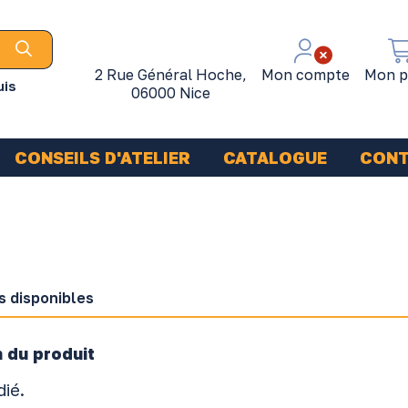
2 Rue Général Hoche,
Mon compte
Mon p
uis
06000 Nice
CONSEILS D'ATELIER
CATALOGUE
CON
s disponibles
 du produit
dié.