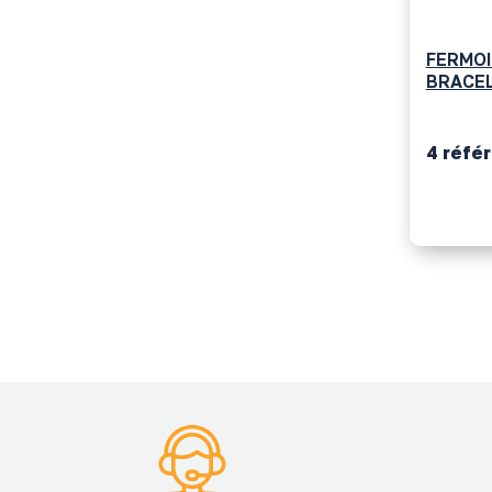
FERMOIRS DÉPLOYANT
FERMO
BRACELET MÉTAL
BRACEL
PRIX
4 références
7 réfé