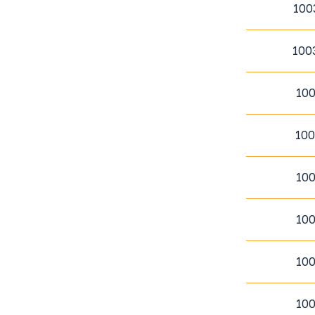
100
100
10
10
10
10
10
10