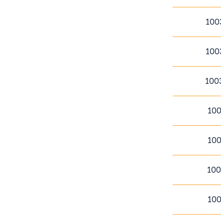
100
100
100
10
10
10
10