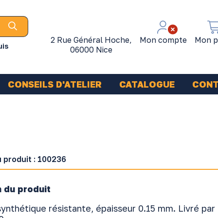
2 Rue Général Hoche,
Mon compte
Mon p
uis
06000 Nice
CONSEILS D'ATELIER
CATALOGUE
CON
 produit :
100236
 du produit
ynthétique résistante, épaisseur 0.15 mm. Livré par