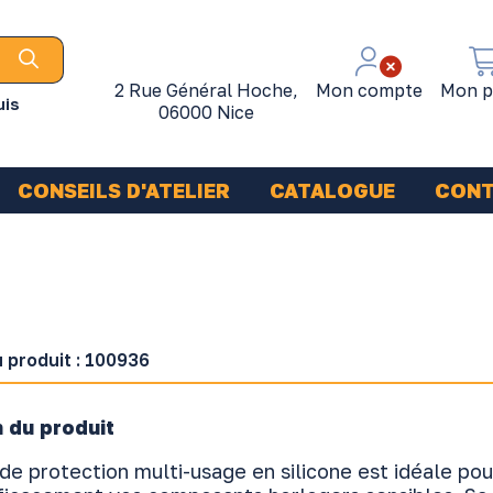
2 Rue Général Hoche,
Mon compte
Mon p
uis
06000 Nice
CONSEILS D'ATELIER
CATALOGUE
CON
 produit :
100936
 du produit
de protection multi-usage en silicone est idéale pou