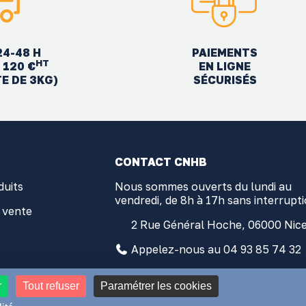
24-48 H
PAIEMENTS
HT
EN LIGNE
 120 €
SÉCURISÉS
TE DE 3KG)
CONTACT CNHB
duits
Nous sommes ouverts du lundi au
vendredi, de 8h à 17h sans interrupt
 vente
2 Rue Général Hoche, 06000 Nic
Appelez-nous au 04 93 85 74 32
contact@comptoir-nicois.com
r
Tout refuser
Paramétrer les cookies