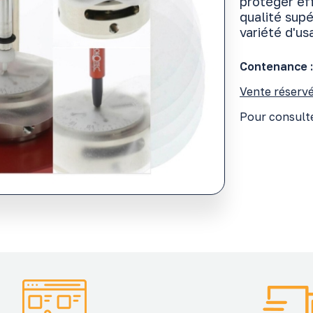
protéger ef
qualité sup
variété d'us
Contenance :
Vente réservé
Pour consulte