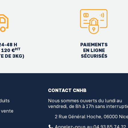
24-48 H
PAIEMENTS
HT
EN LIGNE
 120 €
SÉCURISÉS
TE DE 3KG)
CONTACT CNHB
duits
Nous sommes ouverts du lundi au
vendredi, de 8h à 17h sans interrupt
 vente
2 Rue Général Hoche, 06000 Nic
Appelez-nous au 04 93 85 74 32