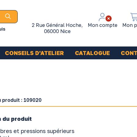
2 Rue Général Hoche,
Mon compte
Mon p
uis
06000 Nice
CONSEILS D'ATELIER
CATALOGUE
CON
 produit :
109020
 du produit
ibres et pressions supérieurs