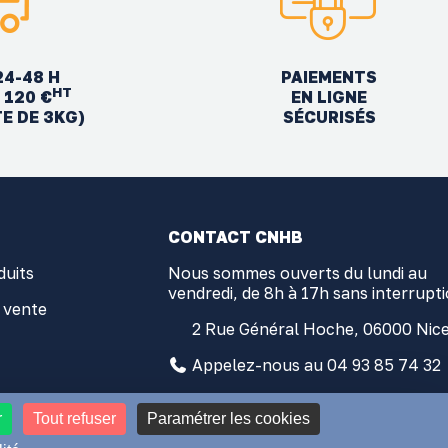
24-48 H
PAIEMENTS
HT
EN LIGNE
 120 €
SÉCURISÉS
TE DE 3KG)
CONTACT CNHB
duits
Nous sommes ouverts du lundi au
vendredi, de 8h à 17h sans interrupt
 vente
2 Rue Général Hoche, 06000 Nic
Appelez-nous au 04 93 85 74 32
contact@comptoir-nicois.com
r
Tout refuser
Paramétrer les cookies