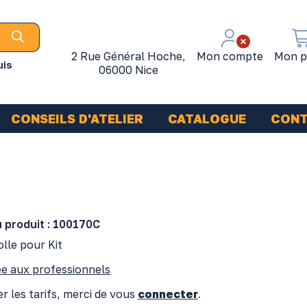
2 Rue Général Hoche,
Mon compte
Mon p
uis
06000 Nice
CONSEILS D'ATELIER
CATALOGUE
CON
 produit :
100170C
olle pour Kit
e aux professionnels
r les tarifs, merci de vous
connecter
.