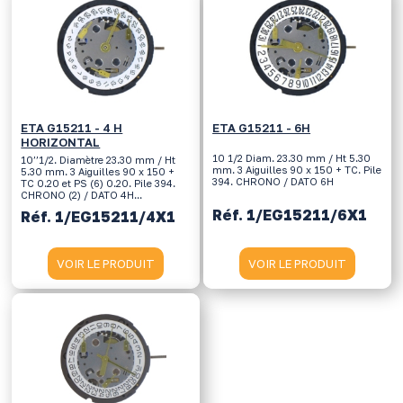
ETA G15211 - 4 H
ETA G15211 - 6H
HORIZONTAL
10 1/2 Diam. 23.30 mm / Ht 5.30
10’’1/2. Diamètre 23.30 mm / Ht
mm. 3 Aiguilles 90 x 150 + TC. Pile
5.30 mm. 3 Aiguilles 90 x 150 +
394. CHRONO / DATO 6H
TC 0.20 et PS (6) 0.20. Pile 394.
CHRONO (2) / DATO 4H...
Réf. 1/EG15211/6X1
Réf. 1/EG15211/4X1
VOIR LE PRODUIT
VOIR LE PRODUIT