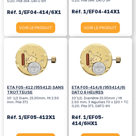
0.20. Pile 364. DATO 3H
0.20. Pile 364. DATO 6H
Réf. 1/EF04-414X1
Réf. 1/EF04-414/6X1
VOIR LE PRODUIT
VOIR LE PRODUIT
ETA F05-412 (955412) SANS
ETA F05-414/6 (955414/6)
TROTTEUSE
DATO 6 HEURES
10’ 1/2 Diam. 23.30mm. Ht 2.50
10’1/2. Diamètre 23.30mm / Ht
mm. Pile 371
2.50 mm. 3 Aiguilles 70 x 120 + TC
0.20. Pile 371. DATO 6H
Réf. 1/EF05-412X1
Réf. 1/EF05-
414/6HX1