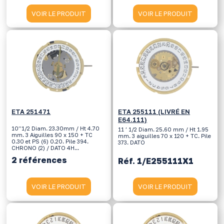
VOIR LE PRODUIT
VOIR LE PRODUIT
ETA 251471
ETA 255111 (LIVRÉ EN
E64.111)
10’’1/2 Diam. 23.30mm / Ht 4.70
11 ’ 1/2 Diam. 25.60 mm / Ht 1.95
mm. 3 Aiguilles 90 x 150 + TC
mm. 3 aiguilles 70 x 120 + TC. Pile
0.30 et PS (6) 0.20. Pile 394.
373. DATO
CHRONO (2) / DATO 4H...
2 références
Réf. 1/E255111X1
VOIR LE PRODUIT
VOIR LE PRODUIT