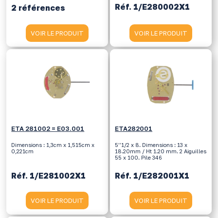
Réf. 1/E280002X1
2 références
VOIR LE PRODUIT
VOIR LE PRODUIT
ETA 281002 = E03.001
ETA282001
Dimensions : 1,3cm x 1,515cm x
5’’1/2 x 8. Dimensions : 13 x
0,221cm
18.20mm / Ht 1.20 mm. 2 Aiguilles
55 x 100. Pile 346
Réf. 1/E281002X1
Réf. 1/E282001X1
VOIR LE PRODUIT
VOIR LE PRODUIT