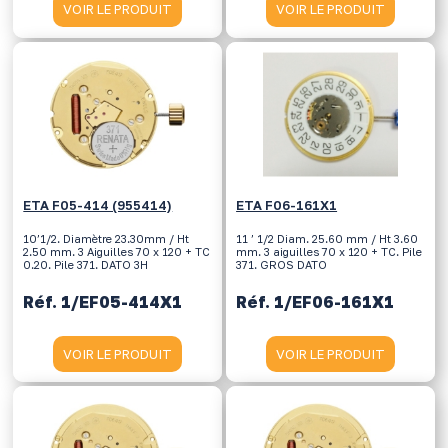
VOIR LE PRODUIT
VOIR LE PRODUIT
ETA F05-414 (955414)
ETA F06-161X1
10’1/2. Diamètre 23.30mm / Ht
11 ’ 1/2 Diam. 25.60 mm / Ht 3.60
2.50 mm. 3 Aiguilles 70 x 120 + TC
mm. 3 aiguilles 70 x 120 + TC. Pile
0.20. Pile 371. DATO 3H
371. GROS DATO
Réf. 1/EF05-414X1
Réf. 1/EF06-161X1
VOIR LE PRODUIT
VOIR LE PRODUIT