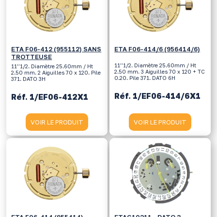
ETA F06-412 (955112) SANS
ETA F06-414/6 (956414/6)
TROTTEUSE
11’’1/2. Diamètre 25.60mm / Ht
11’’1/2. Diamètre 25.60mm / Ht
2.50 mm. 3 Aiguilles 70 x 120 + TC
2.50 mm. 2 Aiguilles 70 x 120. Pile
0.20. Pile 371. DATO 6H
371. DATO 3H
Réf. 1/EF06-414/6X1
Réf. 1/EF06-412X1
VOIR LE PRODUIT
VOIR LE PRODUIT
ETA F06-414 (955414)
ETAG10211 - DATO 3