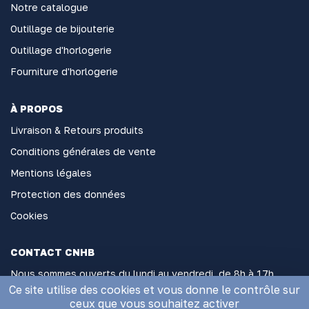
Notre catalogue
Outillage de bijouterie
Outillage d'horlogerie
Fourniture d'horlogerie
À PROPOS
Livraison & Retours produits
Conditions générales de vente
Mentions légales
Protection des données
Cookies
CONTACT CNHB
Nous sommes ouverts du lundi au vendredi, de 8h à 17h
sans interruption
Ce site utilise des cookies et vous donne le contrôle sur
ceux que vous souhaitez activer
2 Rue Général Hoche, 06000 Nice