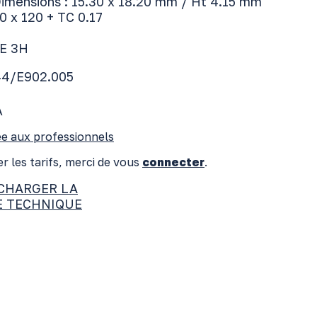
 Dimensions : 15.30 x 18.20 mm / Ht 4.15 mm
70 x 120 + TC 0.17
E 3H
44/E902.005
A
e aux professionnels
r les tarifs, merci de vous
connecter
.
CHARGER LA
E TECHNIQUE