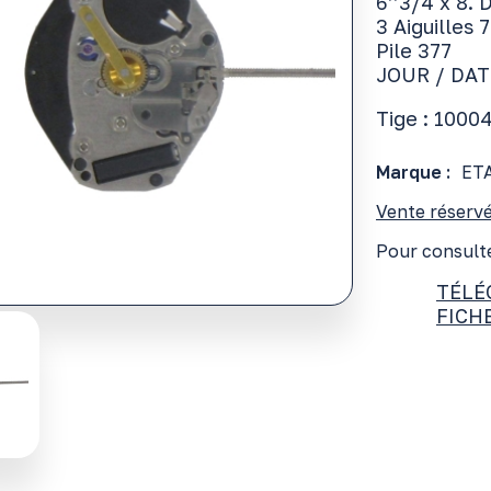
6’’3/4 x 8.
3 Aiguilles 
Pile 377
JOUR / DAT
Tige : 1000
Marque :
ET
Vente réservé
Pour consulte
TÉLÉ
FICH