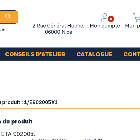
2 Rue Général Hoche,
Mon compte
Mon p
uis
06000 Nice
CONSEILS D'ATELIER
CATALOGUE
CON
 produit :
1/E902005X1
 du produit
ETA 902005.