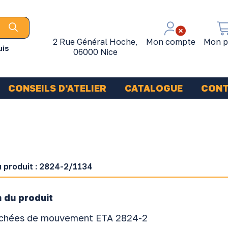
2 Rue Général Hoche,
Mon compte
Mon p
uis
06000 Nice
CONSEILS D'ATELIER
CATALOGUE
CON
 produit :
2824-2/1134
 du produit
achées de mouvement ETA 2824-2