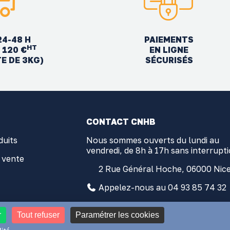
24-48 H
PAIEMENTS
HT
EN LIGNE
 120 €
SÉCURISÉS
TE DE 3KG)
CONTACT CNHB
duits
Nous sommes ouverts du lundi au
vendredi, de 8h à 17h sans interrupt
 vente
2 Rue Général Hoche, 06000 Nic
Appelez-nous au 04 93 85 74 32
contact@comptoir-nicois.com
r
Tout refuser
Paramétrer les cookies