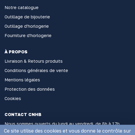
Notre catalogue
Outillage de bijouterie
Outillage d'horlogerie
Fourniture d'horlogerie
À PROPOS
Livraison & Retours produits
Conditions générales de vente
Mentions légales
Protection des données
Cookies
CONTACT CNHB
Nous sommes ouverts du lundi au vendredi, de 8h à 17h
sans interruption
Ce site utilise des cookies et vous donne le contrôle sur