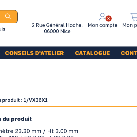
2 Rue Général Hoche,
Mon compte
Mon p
uis
06000 Nice
CONSEILS D'ATELIER
CATALOGUE
CON
 produit :
1/VX36X1
 du produit
amètre 23.30 mm / Ht 3.00 mm