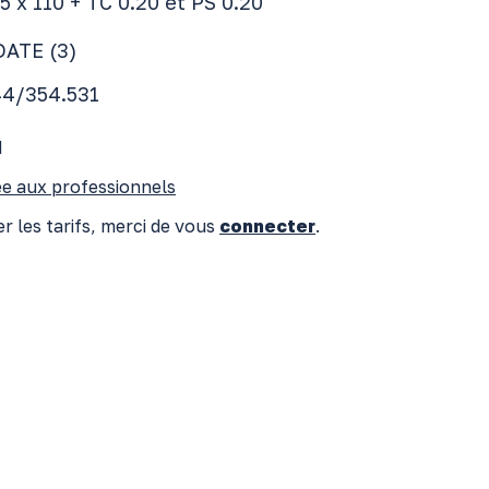
65 x 110 + TC 0.20 et PS 0.20
DATE (3)
44/354.531
I
e aux professionnels
r les tarifs, merci de vous
connecter
.