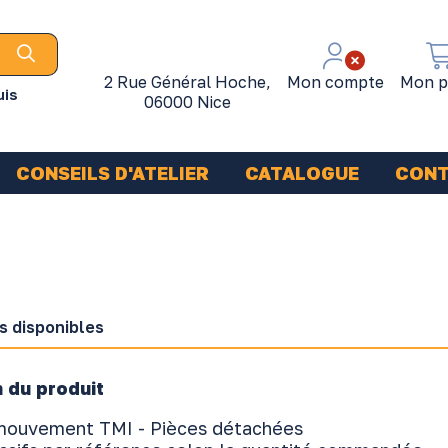
2 Rue Général Hoche,
Mon compte
Mon p
uis
06000 Nice
CONSEILS D'ATELIER
CATALOGUE
CON
s disponibles
 du produit
mouvement TMI - Pièces détachées