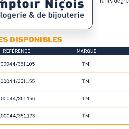
Tarifs dégr
ES DISPONIBLES
RÉFÉRENCE
MARQUE
100044/351.105
TMI
100044/351.155
TMI
100044/351.156
TMI
100044/351.173
TMI