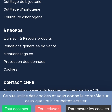
Outillage de bijouterie
Outillage d'horlogerie
Fourniture d'horlogerie
À PROPOS
Livraison & Retours produits
Conditions générales de vente
Mentions légales
Protection des données
Cookies
CONTACT CNHB
Nous sommes ouverts du lundi au vendredi, de 8h à 17h
sans interruption
Ce site utilise des cookies et vous donne le contrôle sur
ceux que vous souhaitez activer
2 Rue Général Hoche, 06000 Nice
Tout accepter
Tout refuser
Paramétrer les cookies
Appelez-nous au 04 93 85 74 32