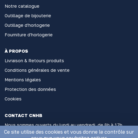
Notre catalogue
Outillage de bijouterie
Outillage d'horlogerie
Fourniture d'horlogerie
À PROPOS
Livraison & Retours produits
Conditions générales de vente
Mentions légales
Protection des données
Cookies
CONTACT CNHB
Nous sommes ouverts du lundi au vendredi, de 8h à 17h
sans interruption
Ce site utilise des cookies et vous donne le contrôle sur