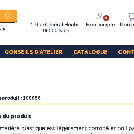
2 Rue Général Hoche,
Mon compte
Mon p
uis
06000 Nice
CONSEILS D'ATELIER
CATALOGUE
CON
 produit :
100056
 du produit
 matière plastique est légèrement corrodé et poli p