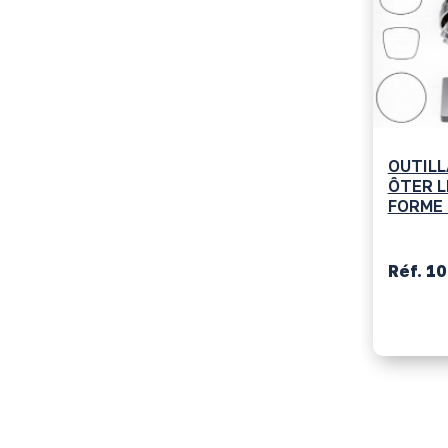
OUTILL
ÔTER L
FORME
Réf. 1