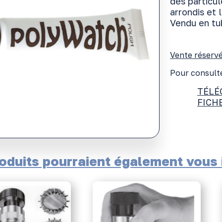
des particu
arrondis et 
Vendu en tub
Vente réservé
Pour consulte
TÉLÉ
FICH
oduits pourraient également vous i