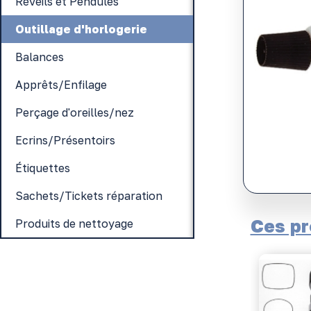
Réveils et Pendules
Outillage d'horlogerie
Balances
Apprêts/Enfilage
Perçage d'oreilles/nez
Ecrins/Présentoirs
Étiquettes
Sachets/Tickets réparation
Ces pr
Produits de nettoyage