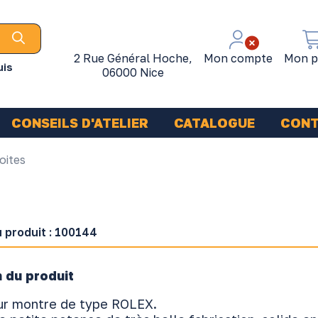
2 Rue Général Hoche,
Mon compte
Mon p
uis
06000 Nice
CONSEILS D'ATELIER
CATALOGUE
CON
oites
 produit :
100144
 du produit
ur montre de type ROLEX.