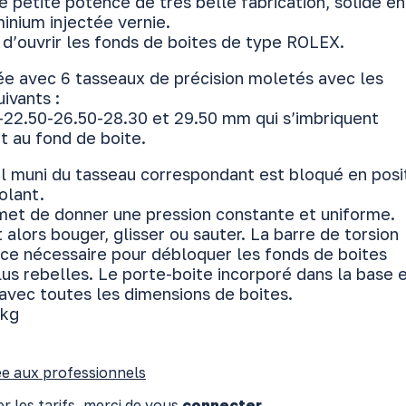
une petite potence de très belle fabrication, solide en
inium injectée vernie.
 d’ouvrir les fonds de boites de type ROLEX.
rée avec 6 tasseaux de précision moletés avec les
ivants :
-22.50-26.50-28.30 et 29.50 mm qui s’imbriquent
t au fond de boite.
al muni du tasseau correspondant est bloqué en posi
volant.
rmet de donner une pression constante et uniforme.
 alors bouger, glisser ou sauter. La barre de torsion
rce nécessaire pour débloquer les fonds de boites
us rebelles. Le porte-boite incorporé dans la base 
avec toutes les dimensions de boites.
 kg
e aux professionnels
r les tarifs, merci de vous
connecter
.