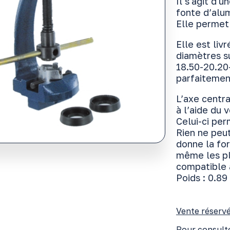
Il s'agit d'
fonte d’alum
Elle permet
Elle est liv
diamètres su
18.50-20.20
parfaitemen
L’axe centr
à l’aide du 
Celui-ci pe
Rien ne peut
donne la fo
même les pl
compatible 
Poids : 0.89
Vente réservé
Pour consulte