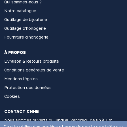
Qui sommes-nous ?
Notre catalogue
Outillage de bijouterie
Outillage d'horlogerie
Fourniture d'horlogerie
À PROPOS
Livraison & Retours produits
Conditions générales de vente
Mentions légales
Protection des données
Cookies
CONTACT CNHB
Nous sommes ouverts du lundi au vendredi, de 8h à 17h
sans interruption
Ce site utilise des cookies et vous donne le contrôle sur