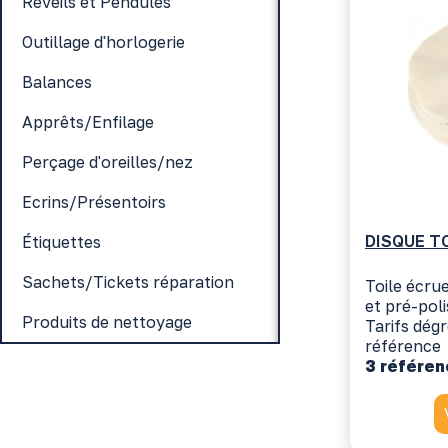
Réveils et Pendules
Outillage d'horlogerie
Balances
Apprêts/Enfilage
Perçage d'oreilles/nez
Ecrins/Présentoirs
DISQUE T
Étiquettes
Sachets/Tickets réparation
Toile écrue
et pré-poli
Produits de nettoyage
Tarifs dég
référence
3 référe