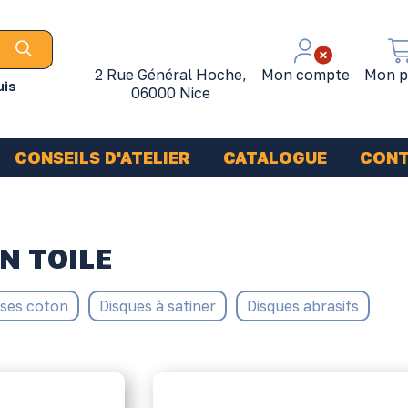
2 Rue Général Hoche,
Mon compte
Mon p
uis
06000 Nice
CONSEILS D'ATELIER
CATALOGUE
CON
N TOILE
ses coton
Disques à satiner
Disques abrasifs