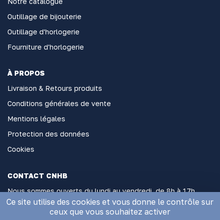
Notre catalogue
Outillage de bijouterie
Outillage d'horlogerie
Fourniture d'horlogerie
À PROPOS
Livraison & Retours produits
Conditions générales de vente
Mentions légales
Protection des données
Cookies
CONTACT CNHB
Nous sommes ouverts du lundi au vendredi, de 8h à 17h
sans interruption
Ce site utilise des cookies et vous donne le contrôle sur
ceux que vous souhaitez activer
2 Rue Général Hoche, 06000 Nice