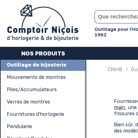
Gérer les préférences en matière de cookies
Outillage pour l'
1962
NOS PRODUITS
Outillage de bijouterie
CNHB
Out
Mouvements de montres
Piles/Accumulateurs
Fournisseu
Verres de montres
main
, une
frissures 
Fournitures d'horlogerie
Bien sûr, 
Pendulerie
des modèl