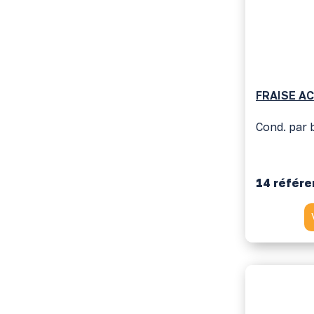
FRAISE A
Cond. par b
14 référ