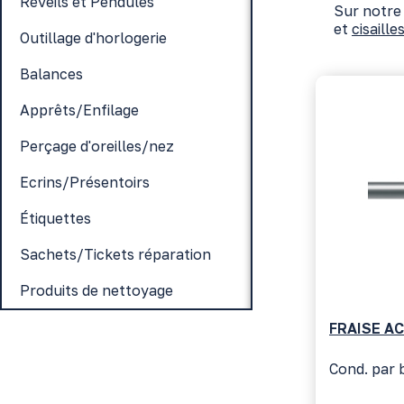
Réveils et Pendules
Sur notre
et
cisaille
Outillage d'horlogerie
Balances
Apprêts/Enfilage
Perçage d'oreilles/nez
Ecrins/Présentoirs
Étiquettes
Sachets/Tickets réparation
Produits de nettoyage
FRAISE A
Cond. par b