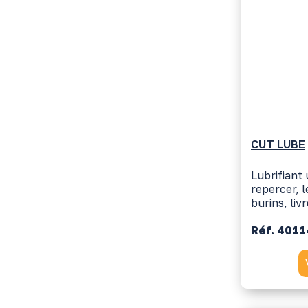
CUT LUBE
Lubrifiant 
repercer, l
burins, liv
Réf. 401