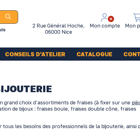
2 Rue Général Hoche,
Mon compte
Mon p
uis
06000 Nice
CONSEILS D'ATELIER
CATALOGUE
CON
BIJOUTERIE
n grand choix d’assortiments de fraises (à fixer sur une
piè
ion de bijoux : fraises boule, fraises double cône, fraises
r tous les besoins des professionnels de la bijouterie, ainsi 