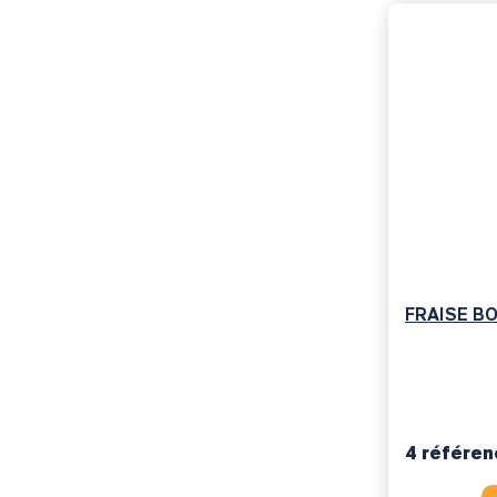
FRAISE B
4 référe