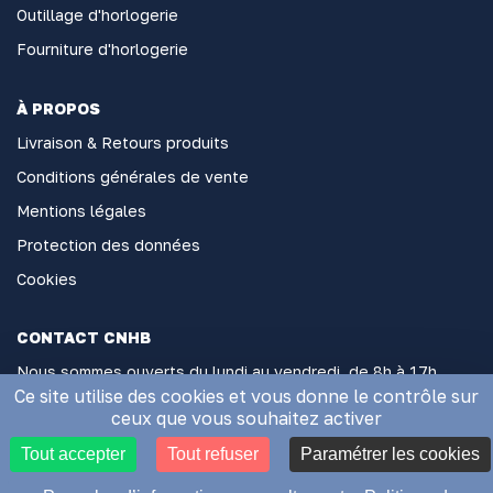
Outillage d'horlogerie
Fourniture d'horlogerie
À PROPOS
Livraison & Retours produits
Conditions générales de vente
Mentions légales
Protection des données
Cookies
CONTACT CNHB
Nous sommes ouverts du lundi au vendredi, de 8h à 17h
sans interruption
Ce site utilise des cookies et vous donne le contrôle sur
ceux que vous souhaitez activer
2 Rue Général Hoche, 06000 Nice
Tout accepter
Tout refuser
Paramétrer les cookies
Appelez-nous au 04 93 85 74 32
contact@comptoir-nicois.com