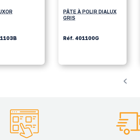
UXOR
PÂTE À POLIR DIALUX
GRIS
01103B
Réf. 401100G
‹