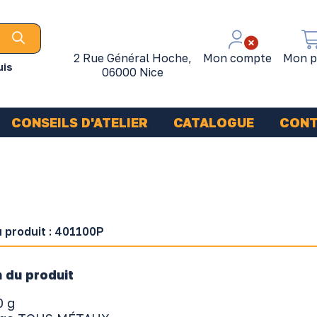
2 Rue Général Hoche,
Mon compte
Mon p
uis
06000 Nice
CONSEILS D'ATELIER
CATALOGUE
CON
 produit :
401100P
 du produit
0 g