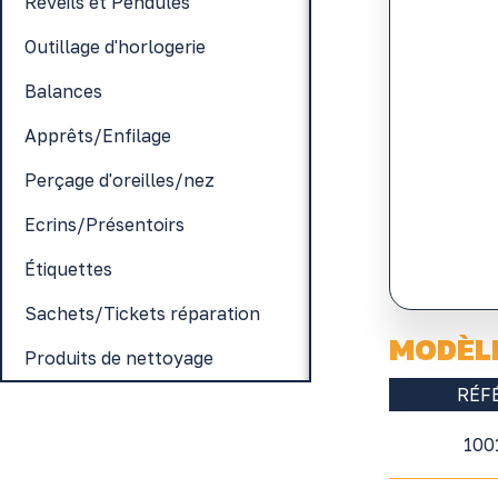
Réveils et Pendules
Outillage d'horlogerie
Balances
Apprêts/Enfilage
Perçage d'oreilles/nez
Ecrins/Présentoirs
Étiquettes
Sachets/Tickets réparation
MODÈL
Produits de nettoyage
RÉF
100