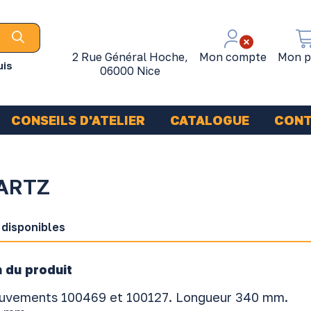
2 Rue Général Hoche,
Mon compte
Mon p
uis
06000 Nice
CONSEILS D'ATELIER
CATALOGUE
CON
ARTZ
 disponibles
 du produit
ouvements 100469 et 100127. Longueur 340 mm.