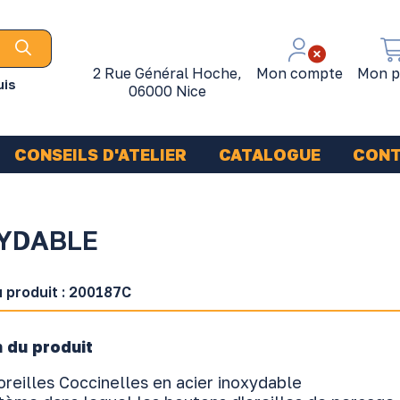
2 Rue Général Hoche,
Mon compte
Mon p
uis
06000 Nice
CONSEILS D'ATELIER
CATALOGUE
CON
XYDABLE
 produit :
200187C
 du produit
reilles Coccinelles en acier inoxydable