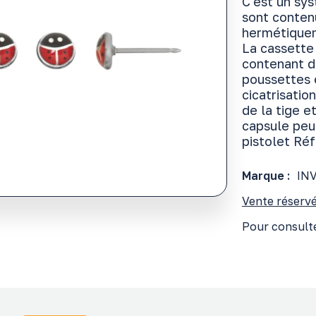
C'est un sy
sont conten
hermétiquem
La cassette
contenant d'
poussettes 
cicatrisatio
de la tige 
capsule peut
pistolet R
Marque :
IN
Vente réservé
Pour consulte