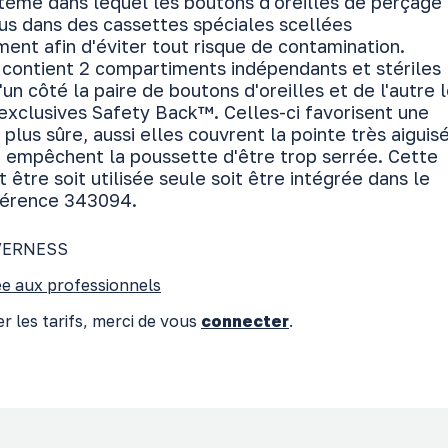
stème dans lequel les boutons d'oreilles de perçage
us dans des cassettes spéciales scellées
ent afin d'éviter tout risque de contamination.
 contient 2 compartiments indépendants et stériles
un côté la paire de boutons d'oreilles et de l'autre 
exclusives Safety Back™. Celles-ci favorisent une
n plus sûre, aussi elles couvrent la pointe très aiguis
et empêchent la poussette d'être trop serrée. Cette
 être soit utilisée seule soit être intégrée dans le
éférence 343094.
VERNESS
e aux professionnels
r les tarifs, merci de vous
connecter
.