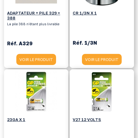
ADAPTATEUR + PILE 329 =
CR 1/3N X 1
388
La pile 388 n'étant plus livrable
Réf. 1/3N
Réf. A329
VOIR LE PRODUIT
VOIR LE PRODUIT
23GA X 1
V27 12 VOLTS