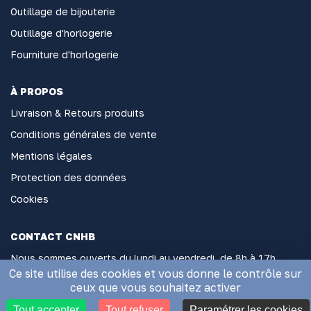
Outillage de bijouterie
Outillage d'horlogerie
Fourniture d'horlogerie
À PROPOS
Livraison & Retours produits
Conditions générales de vente
Mentions légales
Protection des données
Cookies
CONTACT CNHB
Nous sommes ouverts du lundi au vendredi, de 8h à 17h
sans interruption
Ce site utilise des cookies et vous donne le contrôle sur
ceux que vous souhaitez activer
2 Rue Général Hoche, 06000 Nice
Tout accepter
Tout refuser
Paramétrer les cookies