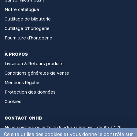
Notre catalogue
Outillage de bijouterie
Outillage d'horlogerie
Fourniture d'horlogerie
À PROPOS
Livraison & Retours produits
Conditions générales de vente
Mentions légales
Protection des données
Cookies
CONTACT CNHB
Nous sommes ouverts du lundi au vendredi, de 8h à 17h
sans interruption
Ce site utilise des cookies et vous donne le contrôle sur