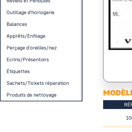
Réveils et Pendules
Outillage d'horlogerie
Balances
Apprêts/Enfilage
Perçage d'oreilles/nez
Ecrins/Présentoirs
Étiquettes
Sachets/Tickets réparation
MODÈL
Produits de nettoyage
RÉ
10