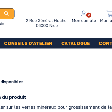
2 Rue Général Hoche,
Mon compte
Mon p
uis
06000 Nice
CONSEILS D'ATELIER
CATALOGUE
CON
 disponibles
 du produit
ler sur les verres minéraux pour grossissement de la