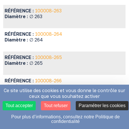
RÉFÉRENCE :
100008-263
Diamètre :
∅ 263
RÉFÉRENCE :
100008-264
Diamètre :
∅ 264
RÉFÉRENCE :
100008-265
Diamètre :
∅ 265
RÉFÉRENCE :
100008-266
Diamètre :
∅ 266
Ce site utilise des cookies et vous donne le contrôle sur
ceux que vous souhaitez activer
RÉFÉRENCE :
100008-267
Tout accepter
Tout refuser
Paramétrer les cookies
Diamètre :
∅ 267
Pour plus d’informations, consultez notre Politique de
confidentialité
RÉFÉRENCE :
100008-268