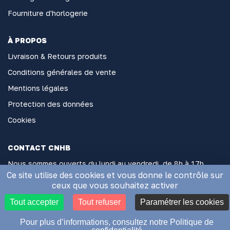
Fourniture d'horlogerie
À PROPOS
Livraison & Retours produits
Conditions générales de vente
Mentions légales
Protection des données
Cookies
CONTACT CNHB
Nous sommes ouverts du lundi au vendredi, de 8h à 17h
sans interruption
Ce site utilise des cookies et vous donne le contrôle sur
ceux que vous souhaitez activer
2 Rue Général Hoche, 06000 Nice
Tout accepter
Tout refuser
Paramétrer les cookies
Appelez-nous au 04 93 85 74 32
contact@comptoir-nicois.com
Pour plus d’informations, consultez notre Politique de