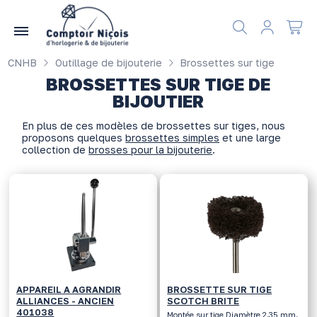
Gérer les préférences en matière de cookies
CNHB
Outillage de bijouterie
Brossettes sur tige
BROSSETTES SUR TIGE DE
BIJOUTIER
En plus de ces modèles de brossettes sur tiges, nous
proposons quelques
brossettes simples
et une large
collection de
brosses pour la bijouterie
.
APPAREIL A AGRANDIR
BROSSETTE SUR TIGE
ALLIANCES - ANCIEN
SCOTCH BRITE
401038
Montée sur tige Diamètre 2.35 mm.